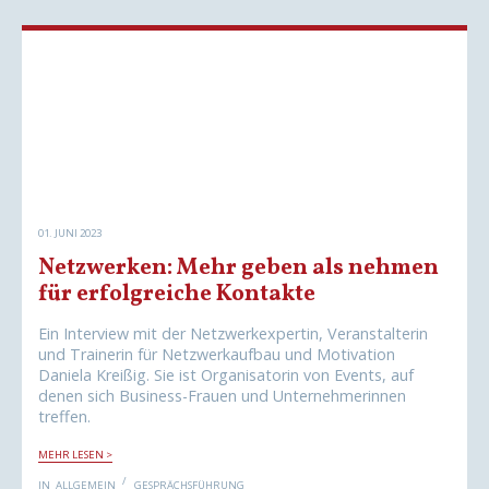
A
S
L
S
S
E
E
L
I
B
N
S
D
T
U
G
V
E
E
S
R
P
D
R
I
Ä
E
C
N
H
T
E
H
01. JUNI 2023
E
A
N
Netzwerken: Mehr geben als nehmen
T
T
S
für erfolgreiche Kontakte
P
A
N
Ein Interview mit der Netzwerkexpertin, Veranstalterin
N
und Trainerin für Netzwerkaufbau und Motivation
E
N
Daniela Kreißig. Sie ist Organisatorin von Events, auf
denen sich Business-Frauen und Unternehmerinnen
treffen.
N
MEHR LESEN >
E
T
IN
ALLGEMEIN
GESPRÄCHSFÜHRUNG