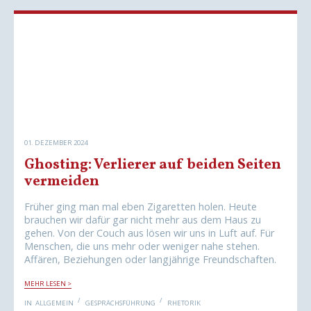
N
N
F
D
I
W
E
A
B
S
E
E
R
S
-
M
Ü
I
B
T
E
D
R
E
W
R
I
K
N
A
D
R
01. DEZEMBER 2024
E
R
N
I
Ghosting: Verlierer auf beiden Seiten
,
E
B
R
vermeiden
E
E
K
Z
Ä
U
Früher ging man mal eben Zigaretten holen. Heute
M
T
brauchen wir dafür gar nicht mehr aus dem Haus zu
P
U
F
N
gehen. Von der Couch aus lösen wir uns in Luft auf. Für
E
H
Menschen, die uns mehr oder weniger nahe stehen.
N
A
O
T
Affären, Beziehungen oder langjährige Freundschaften.
D
E
G
R
MEHR LESEN >
H
W
O
A
IN
ALLGEMEIN
GESPRÄCHSFÜHRUNG
RHETORIK
S
S