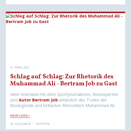
Z
W
E
R
K
E
N
:
M
E
H
R
G
E
B
E
N
A
01. MÄRZ 2022
L
S
Schlag auf Schlag: Zur Rhetorik des
N
E
Muhammad Ali - Bertram Job zu Gast
H
M
E
Mein Interview mit dem Sportjournalisten, Boxexperten
N
und
Autor Bertram Job
anlässlich des Todes der
F
Ü
Boxlegende und brillanten Rhetorikers Muhammad Ali.
R
E
S
R
MEHR LESEN >
C
F
H
O
IN
ALLGEMEIN
RHETORIK
L
L
A
G