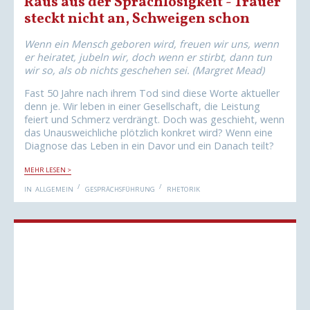
Raus aus der Sprachlosigkeit - Trauer
steckt nicht an, Schweigen schon
Wenn ein Mensch geboren wird, freuen wir uns, wenn
er heiratet, jubeln wir, doch wenn er stirbt, dann tun
wir so, als ob nichts geschehen sei. (Margret Mead)
Fast 50 Jahre nach ihrem Tod sind diese Worte aktueller
denn je. Wir leben in einer Gesellschaft, die Leistung
feiert und Schmerz verdrängt. Doch was geschieht, wenn
das Unausweichliche plötzlich konkret wird? Wenn eine
Diagnose das Leben in ein Davor und ein Danach teilt?
R
MEHR LESEN >
A
U
IN
ALLGEMEIN
GESPRÄCHSFÜHRUNG
RHETORIK
S
A
U
S
D
E
R
S
P
R
A
C
H
L