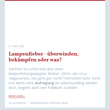
L
A
A
U
G
E
H
N
O
U
S
N
E
D
N
M
T
Ä
R
N
A
N
G
E
E
R
N
Z
01. APRIL 2025
W
E
Lampenfieber - überwinden,
I
S
bekämpfen oder was?
P
R
A
Dachten Sie schon mal über einen
C
lampenfiebergeplagten Redner:
Ohhh, der ist ja
H
E
meganervös, das geht gar nicht!?
Vermutlich nicht. Denn
N
erst wenn seine
Aufregung
ihn arbeitsunfähig werden
S
P
lässt, beginnt auch sein Publikum zu leiden.
R
E
L
C
MEHR LESEN >
A
H
M
E
IN
ALLGEMEIN
PRÄSENTATION/ VORTRAG/ REDE
P
N
E
U