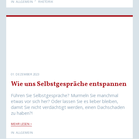
I
IN
ALLGEMEIN
RHETORIK
E
D
N
E
S
N
I
E
M
I
C
H
N
I
C
H
T
!
W
A
R
01. DEZEMBER 2023
U
M
Wie uns Selbstgespräche entspannen
D
A
S
Führen Sie Selbstgespräche? Murmeln Sie manchmal
D
E
etwas vor sich her? Oder lassen Sie es lieber bleiben,
U
damit Sie nicht verdächtigt werden, einen Dachschaden
T
zu haben?!
S
C
H
W
MEHR LESEN >
M
I
E
E
H
IN
ALLGEMEIN
U
R
N