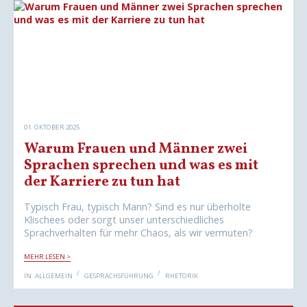
I
K
G
A
E
T
N
O
S
&
C
S
H
T
O
E
N
I
L
E
R
Z
A
01. OKTOBER 2025
H
N
Warum Frauen und Männer zwei
-
W
Sprachen sprechen und was es mit
E
N
der Karriere zu tun hat
N
W
Ö
Typisch Frau, typisch Mann? Sind es nur überholte
R
Klischees oder sorgt unser unterschiedliches
T
E
Sprachverhalten für mehr Chaos, als wir vermuten?
R
N
W
O
MEHR LESEN >
A
C
R
H
IN
ALLGEMEIN
GESPRÄCHSFÜHRUNG
RHETORIK
U
S
M
C
F
H
R