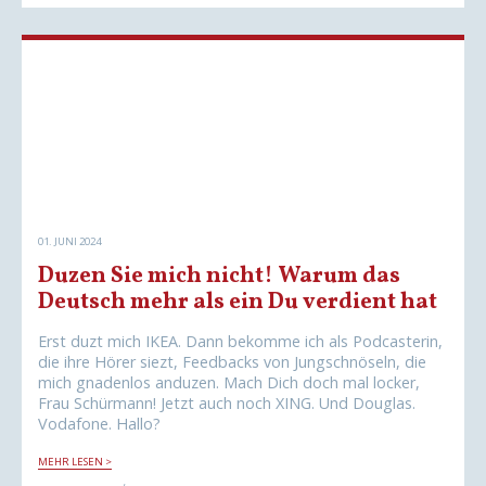
T
?
I
N
G
:
V
E
R
L
I
E
R
E
R
A
U
F
01. JUNI 2024
B
E
Duzen Sie mich nicht! Warum das
I
D
Deutsch mehr als ein Du verdient hat
E
N
S
Erst duzt mich IKEA. Dann bekomme ich als Podcasterin,
E
die ihre Hörer siezt, Feedbacks von Jungschnöseln, die
I
T
mich gnadenlos anduzen. Mach Dich doch mal locker,
E
Frau Schürmann! Jetzt auch noch XING. Und Douglas.
N
V
Vodafone. Hallo?
E
R
D
M
MEHR LESEN >
U
E
Z