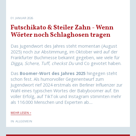
O
S
I
G
01. JANUAR 2026
K
E
Futschikato & Steiler Zahn - Wenn
I
T
Wörter noch Schlaghosen tragen
-
T
R
Das Jugendwort des Jahres steht momentan (August
A
2025) noch zur Abstimmung, im Oktober wird auf der
U
E
Frankfurter Buchmesse bekannt gegeben, wie viele für
R
Digga
,
Schere
,
Tuff
,
checkst Du
und Co gevotet haben.
S
T
E
Das
Boomer-Wort des Jahres 2025
hingegen steht
C
schon fest. Als humorvoller Gegenentwurf zum
K
T
Jugendwort rief 2024 erstmals ein Berliner Influenzer zur
N
Wahl eines typischen Wortes der Babyboomer auf. Ein
I
C
voller Erfolg, auf TikTok und Instagram stimmten mehr
H
als 116.000 Menschen und Experten ab....
T
A
N
F
MEHR LESEN >
,
U
S
T
IN
ALLGEMEIN
C
S
H
C
W
H
E
I