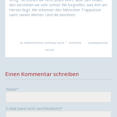
den verstehen wir sehr schnel. Wir begreifen, was ihm am
Herzen liegt. Wir erkennen den Menschen Trappatoni
samt seinen Werten. Und die berühren.
IN
PRÄSENTATION/ VORTRAG/ REDE
RHETORIK
0 KOMMENTARE
Facebook
Twitter
LinkedIn
Xing
Pint
TEILEN
Einen Kommentar schreiben
P
Name
*
f
l
i
P
E-Mail (wird nicht veröffentlicht)
*
c
f
h