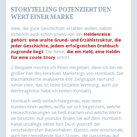
STORYTELLING POTENZIERT DEN
WERT EINER MARKE
Viele, die gute Geschichten erzählen wollen, haben
sicherlich auch schon etwas von der
Heldenreise
gehört: eine uralte Grund- und Erzählstruktur, die
jeder Geschichte, jedem erfolgreichen Drehbuch
zugrunde liegt
. Die Reise,
die ein Held, eine Heldin
für eine coole Story
antritt.
2 Beispiele möchte ich Ihnen mitgeben, denn ich bin ein
großer Fan des kreativen Marketings von Hornbach. Die
Baumarktkette analysierte ihre Zielgruppe rauf und
runter (nee, das ist keine bezahlte Werbung, auch zur
Werbeagentur habe ich keinen Kontakt).
Hornbach weiß einfach haargenau, was seine
Kunden:innen wollen, wofür sie sich begeistern, welche
Herausforderungen sie heiß machen und welche Werte
sie besitzen. Auf youtube finden Sie auf dem Hornbach-
Kanal unzählige Ideen fürs Do-it-yourself der
verschiedensten Bauvorhaben. Ebenso viele emotionale,
auch herzzerreißende Kurz-Stories, die passgenau auf