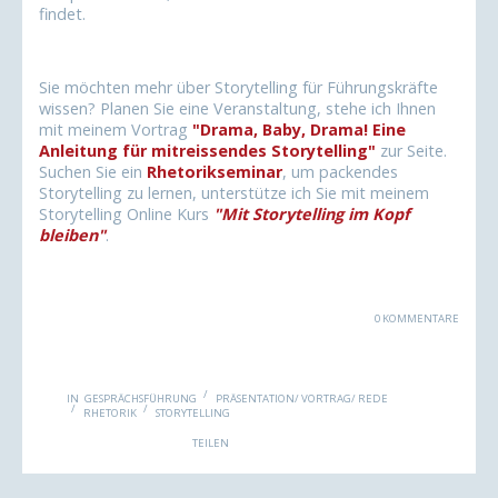
findet.
Sie möchten mehr über Storytelling für Führungskräfte
wissen? Planen Sie eine Veranstaltung, stehe ich Ihnen
mit meinem Vortrag
"
Drama, Baby, Drama! Eine
Anleitung für mitreissendes Storytelling"
zur Seite.
Suchen Sie ein
Rhetorikseminar
, um packendes
Storytelling zu lernen, unterstütze ich Sie mit meinem
Storytelling Online Kurs
"Mit Storytelling im Kopf
bleiben"
.
0 KOMMENTARE
IN
GESPRÄCHSFÜHRUNG
PRÄSENTATION/ VORTRAG/ REDE
RHETORIK
STORYTELLING
Facebook
Twitter
LinkedIn
Xing
Pint
TEILEN