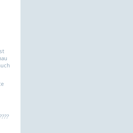
st
nau
auch
te
????