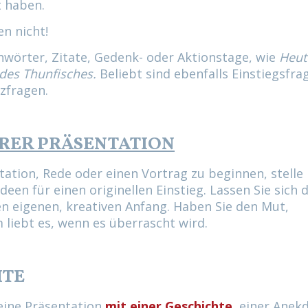
t haben.
n nicht!
chwörter, Zitate, Gedenk- oder Aktionstage, wie
Heute
des Thunfisches.
Beliebt sind ebenfalls Einstiegsfra
zfragen.
HRER PRÄSENTATION
tation, Rede oder einen Vortrag zu beginnen, stelle 
Ideen für einen originellen Einstieg. Lassen Sie sich 
en eigenen, kreativen Anfang. Haben Sie den Mut,
 liebt es, wenn es überrascht wird.
HTE
 eine Präsentation
mit einer Geschichte
, einer Anek