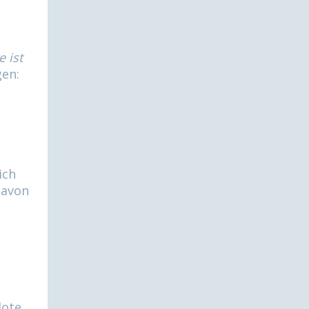
 ist
gen:
ich
davon
dote