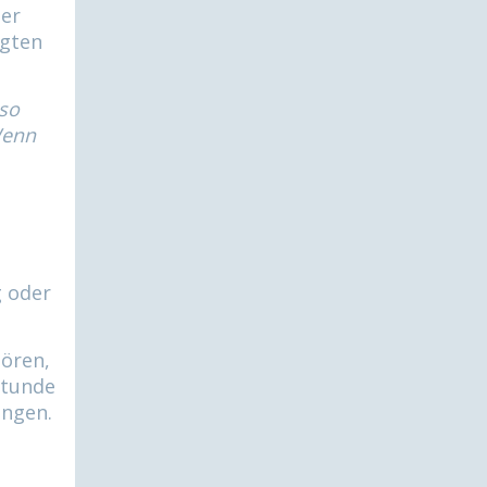
der
agten
 so
Wenn
g oder
hören,
Stunde
ängen.