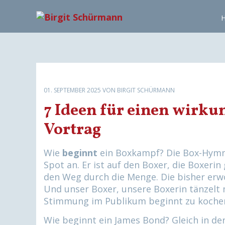
N
a
v
i
g
a
t
01. SEPTEMBER 2025
VON BIRGIT SCHÜRMANN
i
7 Ideen für einen wirku
o
Vortrag
n
ü
b
Wie
beginnt
ein Boxkampf? Die Box-Hymne 
e
Spot an. Er ist auf den Boxer, die Boxeri
r
den Weg durch die Menge. Die bisher erw
s
Und unser Boxer, unsere Boxerin tänzelt 
p
Stimmung im Publikum beginnt zu kochen
r
Wie beginnt ein James Bond? Gleich in de
i