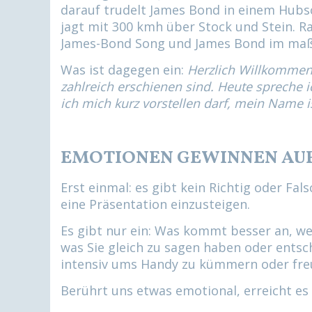
darauf trudelt James Bond in einem Hub
n
jagt mit 300 kmh über Stock und Stein. 
g
James-Bond Song und James Bond im maß
e
n
Was ist dagegen ein:
Herzlich Willkommen
zahlreich erschienen sind. Heute spreche
ich mich kurz vorstellen darf, mein Name is
EMOTIONEN GEWINNEN AU
Erst einmal: es gibt kein Richtig oder Fal
eine Präsentation einzusteigen.
Es gibt nur ein: Was kommt besser an, w
was Sie gleich zu sagen haben oder entsch
intensiv ums Handy zu kümmern oder fre
Berührt
uns etwas emotional, erreicht es