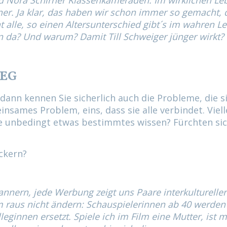
nd Nora Schirner Klassenkameraden. Im wirklichen Leb
rner. Ja klar, das haben wir schon immer so gemacht, 
ht alle, so einen Altersunterschied gibt´s im wahren L
n da? Und warum? Damit Till Schweiger jünger wirkt?
IEG
ann kennen Sie sicherlich auch die Probleme, die s
sames Problem, eins, dass sie alle verbindet. Viell
lle unbedingt etwas bestimmtes wissen? Fürchten sic
ckern?
ern, jede Werbung zeigt uns Paare interkultureller
mm raus nicht ändern: Schauspielerinnen ab 40 werden
ginnen ersetzt. Spiele ich im Film eine Mutter, ist 