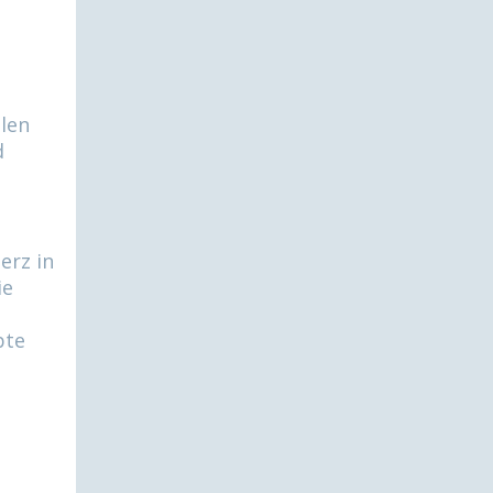
llen
d
erz in
ie
bte