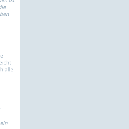
en ist
die
eben
ie
eicht
h alle
mein