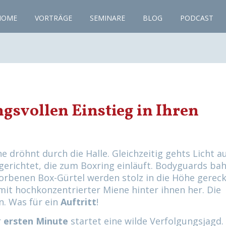
HOME
VORTRÄGE
SEMINARE
BLOG
PODCAST
ngsvollen Einstieg in Ihren
dröhnt durch die Halle. Gleichzeitig gehts Licht au
n gerichtet, die zum Boxring einläuft. Bodyguards ba
orbenen Box-Gürtel werden stolz in die Höhe gereck
mit hochkonzentrierter Miene hinter ihnen her. Die
. Was für ein
Auftritt
!
r
ersten Minute
startet eine wilde Verfolgungsjagd.