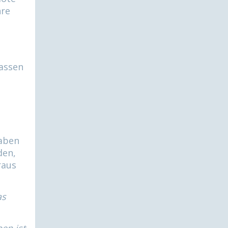
hre
lassen
haben
den,
raus
as