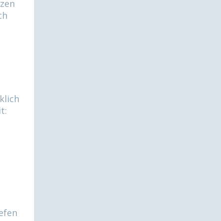
tzen
ch
klich
t:
efen