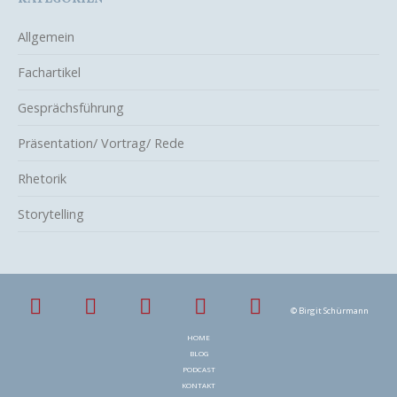
Allgemein
Fachartikel
Gesprächsführung
Präsentation/ Vortrag/ Rede
Rhetorik
Storytelling
© Birgit Schürmann
N
HOME
a
v
BLOG
i
PODCAST
g
KONTAKT
a