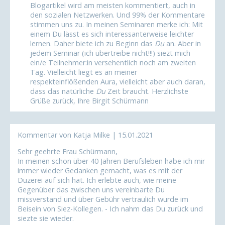
Blogartikel wird am meisten kommentiert, auch in
den sozialen Netzwerken. Und 99% der Kommentare
stimmen uns zu. In meinen Seminaren merke ich: Mit
einem Du lässt es sich interessanterweise leichter
lernen. Daher biete ich zu Beginn das
Du
an. Aber in
jedem Seminar (ich übertreibe nicht!!!) siezt mich
ein/e Teilnehmer:in versehentlich noch am zweiten
Tag. Vielleicht liegt es an meiner
respekteinflößenden Aura, vielleicht aber auch daran,
dass das natürliche
Du
Zeit braucht. Herzlichste
Grüße zurück, Ihre Birgit Schürmann
Kommentar von Katja Milke |
15.01.2021
Sehr geehrte Frau Schürmann,
In meinen schon über 40 Jahren Berufsleben habe ich mir
immer wieder Gedanken gemacht, was es mit der
Duzerei auf sich hat. Ich erlebte auch, wie meine
Gegenüber das zwischen uns vereinbarte Du
missverstand und über Gebühr vertraulich wurde im
Beisein von Siez-Kollegen. - Ich nahm das Du zurück und
siezte sie wieder.