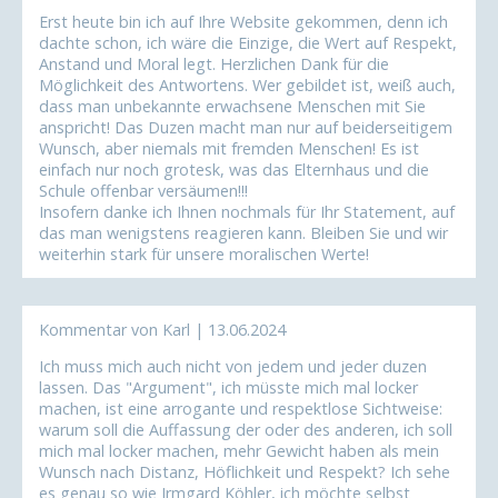
Erst heute bin ich auf Ihre Website gekommen, denn ich
dachte schon, ich wäre die Einzige, die Wert auf Respekt,
Anstand und Moral legt. Herzlichen Dank für die
Möglichkeit des Antwortens. Wer gebildet ist, weiß auch,
dass man unbekannte erwachsene Menschen mit Sie
anspricht! Das Duzen macht man nur auf beiderseitigem
Wunsch, aber niemals mit fremden Menschen! Es ist
einfach nur noch grotesk, was das Elternhaus und die
Schule offenbar versäumen!!!
Insofern danke ich Ihnen nochmals für Ihr Statement, auf
das man wenigstens reagieren kann. Bleiben Sie und wir
weiterhin stark für unsere moralischen Werte!
Kommentar von Karl |
13.06.2024
Ich muss mich auch nicht von jedem und jeder duzen
lassen. Das "Argument", ich müsste mich mal locker
machen, ist eine arrogante und respektlose Sichtweise:
warum soll die Auffassung der oder des anderen, ich soll
mich mal locker machen, mehr Gewicht haben als mein
Wunsch nach Distanz, Höflichkeit und Respekt? Ich sehe
es genau so wie Irmgard Köhler, ich möchte selbst