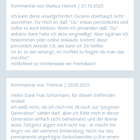
Kommentar von Markus Hersch |
21.10.2025
Ich kann diese unaufgefordert Duzerei überhaupt nicht
ausstehen. Für mich ist daß "Du" etwas persönliches und
sollte es auch bleiben. Wenn ich jemanden daß "Du"
anbiete dann habe ich aktiv eingewilligt. Aber egal wo ich
hinkommen oder online einkaufe, kommt diese
persönlich Anrede z.B. wie kann ich Dir helfen.
Ist es zu viel verlangt, im Vorfeld zu fragen ob man das
möchte?
Höflichkeit ist mittlerweile ein Fremdwort.
Kommentar von Theresa |
29.05.2025
Vielen Dank Frau Schürmann, für diesen treffenden
Artikel!
Ich weiß nicht, ob ich mich mit 38 noch zur "jüngeren
Generation" zählen darf, aber ich fühle mich in dieser
Generation einfach nicht beheimatet und der liberal-
woke Zeitgeist ärgert mich nicht nur - er macht mir
Angst vor der weiteren Entwicklung. Nicht nur das
permanente ungefragte Geduztwerden (z.B.in einem