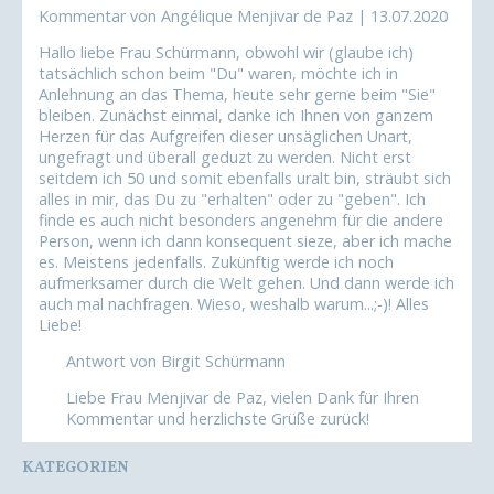
Kommentar von Angélique Menjivar de Paz |
13.07.2020
Hallo liebe Frau Schürmann, obwohl wir (glaube ich)
tatsächlich schon beim "Du" waren, möchte ich in
Anlehnung an das Thema, heute sehr gerne beim "Sie"
bleiben. Zunächst einmal, danke ich Ihnen von ganzem
Herzen für das Aufgreifen dieser unsäglichen Unart,
ungefragt und überall geduzt zu werden. Nicht erst
seitdem ich 50 und somit ebenfalls uralt bin, sträubt sich
alles in mir, das Du zu "erhalten" oder zu "geben". Ich
finde es auch nicht besonders angenehm für die andere
Person, wenn ich dann konsequent sieze, aber ich mache
es. Meistens jedenfalls. Zukünftig werde ich noch
aufmerksamer durch die Welt gehen. Und dann werde ich
auch mal nachfragen. Wieso, weshalb warum...;-)! Alles
Liebe!
Antwort von Birgit Schürmann
Liebe Frau Menjivar de Paz, vielen Dank für Ihren
Kommentar und herzlichste Grüße zurück!
KATEGORIEN