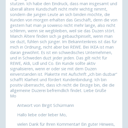
stutzen. Ich habe den Eindruck, dass man insgesamt und
überall ältere Kundschaft nicht mehr wichtig nimmt,
sondern die jungen Leute an sich binden möchte, die
Kunden von morgen erhalten das Geschäft, denn die von
gestern hat man ja sowieso nicht mehr lange, also nicht
schlimm, wenn sie wegbleiben, weil sie das Duzen stört.
Manch Ältere finden sich ja gebauchpinselt, wenn man
sie duzt, fühlen sich jünger. Im Bekanntenkreis ist das für
mich in Ordnung, nicht aber bei REWE. Bei IKEA ist man
daran gewöhnt. Es ist ein schwedisches Unternehmen,
und in Schweden duzt jeder jeden. Das gilt nicht für
REWE, Aldi, Lidl und Co. Ein Kunde sollte aktiv
signalisieren, wenn er oder sie mit dem Duzen
einverstanden ist. Plakette mit Aufschrift „ich bin duzbar“
schafft Klarheit und fördert Kundenbindung. Ich bin
positiv überrascht, dass ich nicht die Einzige bin, die die
allgemeine Duzerei befremdlich findet. Liebe Grüße
Mo
Antwort von Birgit Schürmann
Hallo liebe oder lieber Mo,
vielen Dank für Ihren Kommentar! Ein guter Hinweis,