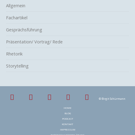
Allgemein
Fachartikel
Gesprächsführung
Präsentation/ Vortrag/ Rede
Rhetorik
Storytelling
© Birgit Schürmann
N
HOME
a
v
BLOG
i
PODCAST
g
KONTAKT
a
t
IMPRESSUM
i
DATENSCHUTZERKLÄRUNG