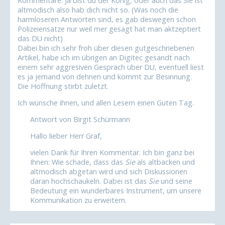
Kommentare: Ja bist du der König, oder auch das Sie ist
altmodisch also hab dich nicht so. (Was noch die
harmloseren Antworten sind, es gab deswegen schon
Polizeiensätze nur weil mer gesagt hat man aktzeptiert
das DU nicht)
Dabei bin ich sehr froh über diesen gutgeschriebenen
Artikel, habe ich im übrigen an Digitec gesandt nach
einem sehr aggresiven Gespräch über DU, eventuell liest
es ja jemand von dehnen und kommt zur Besinnung.
Die Hoffnung stirbt zuletzt.
Ich wünsche ihnen, und allen Lesern einen Guten Tag.
Antwort von Birgit Schürmann
Hallo lieber Herr Graf,
vielen Dank für Ihren Kommentar. Ich bin ganz bei
Ihnen: Wie schade, dass das
Sie
als altbacken und
altmodisch abgetan wird und sich Diskussionen
daran hochschaukeln. Dabei ist das
Sie
und seine
Bedeutung ein wunderbares Instrument, um unsere
Kommunikation zu erweitern.