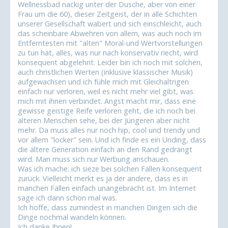
Wellnessbad nackig unter der Dusche, aber von einer
Frau um die 60), dieser Zeitgeist, der in alle Schichten
unserer Gesellschaft wabert und sich einschleicht, auch
das scheinbare Abwehren von allem, was auch noch im
Entferntesten mit "alten" Moral-und Wertvorstellungen
zu tun hat, alles, was nur nach konservativ riecht, wird
konsequent abgelehnt. Leider bin ich noch mit solchen,
auch christlichen Werten (inklusive klassischer Musik)
aufgewachsen und ich fühle mich mit Gleichaltrigen
einfach nur verloren, weil es nicht mehr viel gibt, was
mich mit ihnen verbindet. Angst macht mir, dass eine
gewisse geistige Reife verloren geht, die ich noch bei
älteren Menschen sehe, bei der Jüngeren aber nicht
mehr. Da muss alles nur noch hip, cool und trendy und
vor allem "locker" sein. Und ich finde es ein Unding, dass
die ältere Generation einfach an den Rand gedrängt
wird. Man muss sich nur Werbung anschauen.
Was ich mache: ich sieze bei solchen Fällen konsequent
zurück. Vielleicht merkt es ja der andere, dass es in
manchen Fällen einfach unangebracht ist. Im Internet
sage ich dann schon mal was.
Ich hoffe, dass zumindest in manchen Dingen sich die
Dinge nochmal wandeln können.
Ich danke Ihnen!