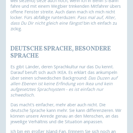
weil siezend) sieze auch noch, wenn ich in Berlin S-Bahn
fahre und mit einem Wegbier trinkenden Mitfahrer übers
offene Fenster streite. Auch dann mach ich mich nicht
locker. Fürs abfällige runterduzen:
Pass mal auf, Alter,
dass Du Dir nicht gleich eine fängst!
bin ich einfach zu
zickig.
DEUTSCHE SPRACHE, BESONDERE
SPRACHE
Es gibt Länder, deren Sprachkultur nur das Du kennt.
Darauf beruft sich auch IKEA. Es erklärt das ankumpeln
über seinen schwedischen Background:
Das Duzen auf
allen Ebenen ist keine Erfindung von Ikea und kein
aufgesetztes Sprachsystem - es ist einfach nur
schwedisch.
Das macht’s einfacher, mehr aber auch nicht. Die
deutsche Sprache kann mehr. Sie kann differenzieren. Wir
können unsere Anrede genau an den Menschen, an das
jeweilige Verhältnis und die Situation anpassen.
Ich bin ein großer Island-Fan. Erinnern Sie sich noch an