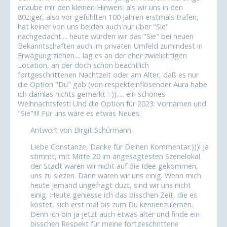
erlaube mir den kleinen Hinweis: als wir uns in den
80ziger, also vor gefühlten 100 Jahren erstmals trafen,
hat keiner von uns beiden auch nur über "Sie"
nachgedacht.... heute würden wir das "Sie" bei neuen
Bekanntschaften auch im privaten Umfeld zumindest in
Erwägung ziehen.... lag es an der eher zwielichtigen
Location, an der doch schon beachtlich
fortgeschrittenen Nachtzeit oder am Alter, daß es nur
die Option "Du" gab (von respekteinflösender Aura habe
ich damlas nichts gemerkt :-))..... ein schönes
Weihnachtsfest! Und die Option für 2023: Vornamen und
"Sie"!!!! Für uns wäre es etwas Neues.
Antwort von Birgit Schürmann
Liebe Constanze, Danke für Deinen Kommentar:)))! Ja
stimmt, mit Mitte 20 im angesagtesten Szenelokal
der Stadt wären wir nicht auf die Idee gekommen,
uns zu siezen. Darin waren wir uns einig. Wenn mich
heute jemand ungefragt duzt, sind wir uns nicht
einig. Heute geniesse ich das bisschen Zeit, die es
kostet, sich erst mal bis zum Du kennenzulernen.
Denn ich bin ja jetzt auch etwas älter und finde ein
bisschen Respekt für meine fortgeschrittene