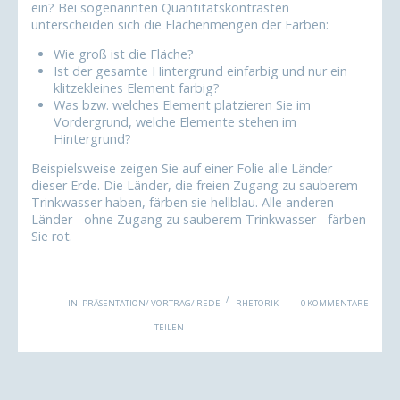
ein? Bei sogenannten Quantitätskontrasten
unterscheiden sich die Flächenmengen der Farben:
Wie groß ist die Fläche?
Ist der gesamte Hintergrund einfarbig und nur ein
klitzekleines Element farbig?
Was bzw. welches Element platzieren Sie im
Vordergrund, welche Elemente stehen im
Hintergrund?
Beispielsweise zeigen Sie auf einer Folie alle Länder
dieser Erde. Die Länder, die freien Zugang zu sauberem
Trinkwasser haben, färben sie hellblau. Alle anderen
Länder - ohne Zugang zu sauberem Trinkwasser - färben
Sie rot.
IN
PRÄSENTATION/ VORTRAG/ REDE
RHETORIK
0 KOMMENTARE
Facebook
Twitter
LinkedIn
Xing
Pint
TEILEN