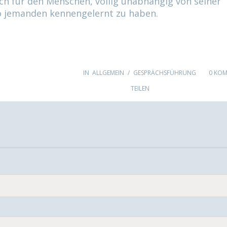
ich für den Menschen, völlig unabhängig von seiner
 so jemanden kennengelernt zu haben.
IN
ALLGEMEIN
GESPRÄCHSFÜHRUNG
0 KO
Facebook
Twitte
Li
TEILEN