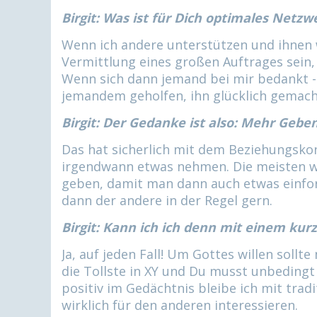
n
Birgit: Was ist für Dich optimales Netz
g
Wenn ich andere unterstützen und ihnen 
e
Vermittlung eines großen Auftrages sein,
n
Wenn sich dann jemand bei mir bedankt - 
jemandem geholfen, ihn glücklich gemac
Birgit: Der Gedanke ist also: Mehr Gebe
Das hat sicherlich mit dem Beziehungskon
irgendwann etwas nehmen. Die meisten wo
geben, damit man dann auch etwas einfor
dann der andere in der Regel gern.
Birgit: Kann ich ich denn mit einem ku
Ja, auf jeden Fall! Um Gottes willen sollt
die Tollste in XY und Du musst unbedingt
positiv im Gedächtnis bleibe ich mit trad
wirklich für den anderen interessieren.