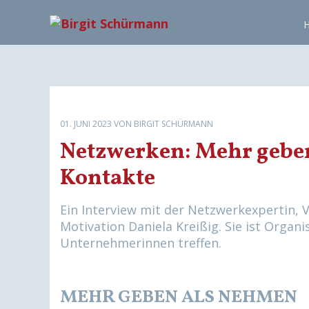
N
a
v
i
g
a
t
01. JUNI 2023
VON BIRGIT SCHÜRMANN
i
Netzwerken: Mehr geben
o
Kontakte
n
ü
b
Ein Interview mit der Netzwerkexpertin, 
e
Motivation Daniela Kreißig. Sie ist Organ
r
Unternehmerinnen treffen.
s
p
r
MEHR GEBEN ALS NEHMEN
i