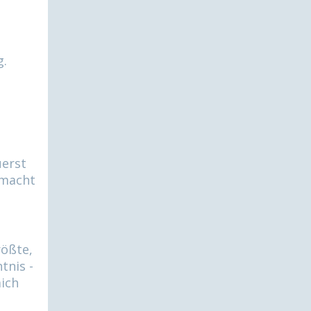
g.
uerst
 macht
rößte,
tnis -
mich