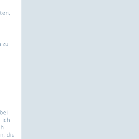
ten,
n zu
bei
 ich
ch
n, die