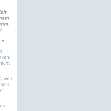
eit
inem
nehm.
h
,
e?
m
nken:
nicht
t, wen
 sich
er
en.