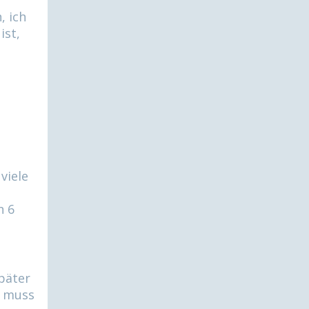
, ich
ist,
viele
n 6
päter
, muss