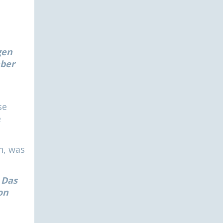
gen
aber
se
e
h, was
 Das
on